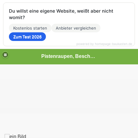
Du willst eine eigene Website, weißt aber nicht
womit?
Kostenlos starten
Anbieter vergleichen
Zum Test 2026
powered by homepage-baukasten.de
Pistenraupen, Beschneiung, Seilbahnen und mehr!
von Prinoth)
von Pistenbully-Kässbohrer)