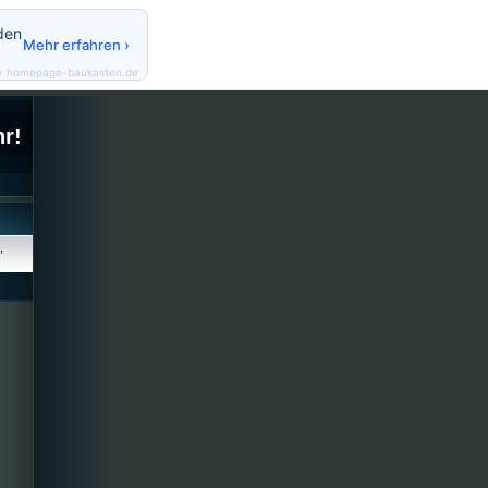
den
Mehr erfahren ›
y homepage-baukasten.de
r!
,