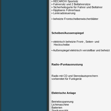
• RECARO® Sportsitz
• Fahrersitz und 2 Beifahrersitze
• Sicherheitsgurte für Fahrer und Beifahrer
• Kippbares Führerhaus
• Lenkradsteuerung
• beheizte Frontscheibenwischerblätter
Scheiben/Aussenspiegel
• elektrisch beheizte Front-, Seiten- und
Heckscheibe
• Außenspiegel elektrisch verstellbar und beheizt
Radio-/Funkausrustung
Radio mit CD und Stereolautsprechern
vorbereitet für Funkgerät
Elektrische Anlage
Betriebsspannung
Lichtmaschine
Batterien
Startkapazität