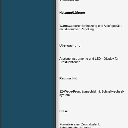
Heizung/Lüftung
Warmwasserumluftheizung und Abluftgebläse
mit stufenloser Regelung
Überwachung
Analoge Instrumente und LED - Display für
Fräsfunktionen
Räumschild
12-Wege-Fronträumschild mit Schnellwechsel-
system
Fräse
Powerfräse mit Zentralgelenk
Schnellwechselsystem