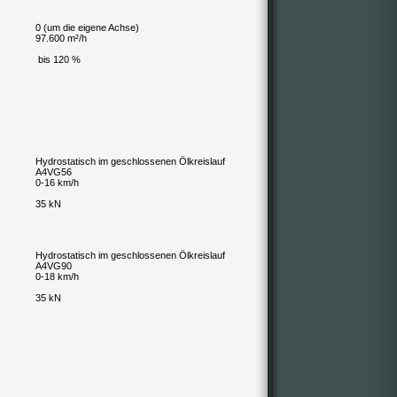
0 (um die eigene Achse)
97.600 m²/h
bis 120 %
Hydrostatisch im geschlossenen Ölkreislauf
A4VG56
0-16 km/h
35 kN
Hydrostatisch im geschlossenen Ölkreislauf
A4VG90
0-18 km/h
35 kN