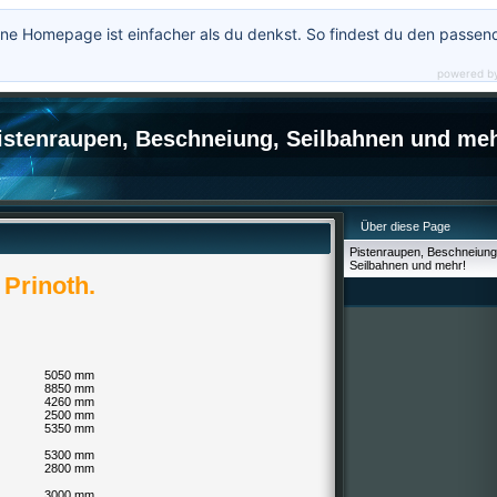
ne Homepage ist einfacher als du denkst. So findest du den passen
powered b
istenraupen, Beschneiung, Seilbahnen und meh
Über diese Page
Pistenraupen, Beschneiung
Seilbahnen und mehr!
Prinoth.
5050 mm
8850 mm
4260 mm
2500 mm
5350 mm
5300 mm
2800 mm
3000 mm