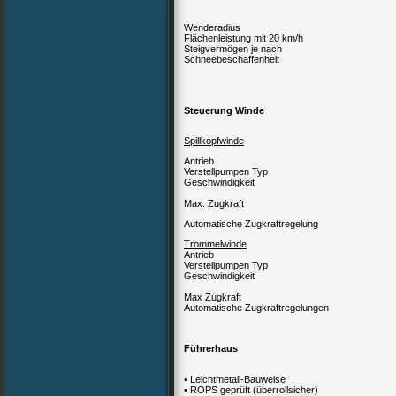
Wenderadius
Flächenleistung mit 20 km/h
Steigvermögen je nach
Schneebeschaffenheit
Steuerung Winde
Spillkopfwinde
Antrieb
Verstellpumpen Typ
Geschwindigkeit
Max. Zugkraft
Automatische Zugkraftregelung
Trommelwinde
Antrieb
Verstellpumpen Typ
Geschwindigkeit
Max Zugkraft
Automatische Zugkraftregelungen
Führerhaus
• Leichtmetall-Bauweise
• ROPS geprüft (überrollsicher)