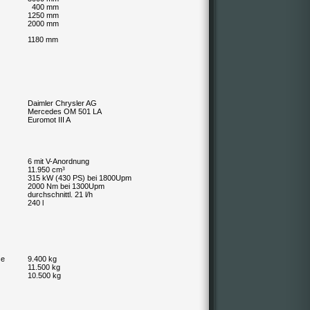
400 mm
1250 mm
2000 mm
1180 mm
Daimler Chrysler AG
Mercedes OM 501 LA
Euromot III A
6 mit V-Anordnung
11.950 cm³
315 kW (430 PS) bei 1800Upm
2000 Nm bei 1300Upm
durchschnittl. 21 l/h
240 l
se
9.400 kg
11.500 kg
10.500 kg