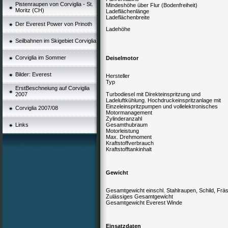
Pistenraupen von Corviglia - St.
Mindeshöhe über Flur (Bodenfreiheit)
Moritz (CH)
Ladeflächenlänge
Ladeflächenbreite
Der Everest Power von Prinoth
Ladehöhe
Seilbahnen im Skigebiet Corviglia
Corviglia im Sommer
Deiselmotor
Bilder: Everest
Hersteller
Typ
ErstBeschneiung auf Corviglia
2007
Turbodiesel mit Direkteinspritzung und
Ladeluftkühlung. Hochdruckeinspritzanlage mit
Einzeleinspritzpumpen und vollelektronisches
Corviglia 2007/08
Motormanagement
Zylinderanzahl
Links
Gesamthubraum
Motorleistung
Max. Drehmoment
Kraftstoffverbrauch
Kraftstofftankinhalt
Gewicht
Gesamtgewicht einschl. Stahlraupen, Schild, Frä
Zulässiges Gesamtgewicht
Gesamtgewicht Everest Winde
Einsatzdaten