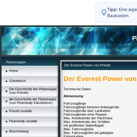
Tipp:
Eine eige
Baukasten.
P
Pistenraupen
Der Everest Power von Prinoth
Home
Der Everest Power von 
Gästebuch
Die Geschichte der Pistenraupe
Technische Daten:
(von Prinoth)
Abmessung
die Geschichte der Pistenraupe
(von Pistenbully-Kässbohrer)
Fahrzeuglänge
Fahrzeuglänge inklusive Anbaugeräte
Fahrzeugbreite über Laufketten
Prinoth modelle
Fahrzeugbreite ohne Raupen
Max. Arbeitsbreite der Häckfräse
Pistenbully modelle
Max. Arbeitsbreite des Schildes
mit geöffneten Seitenflügeln
Max. Fahrzeughöhe
Beschneiung
Max. Fahrzeughöhe bei gekippter
Fahrerkabine