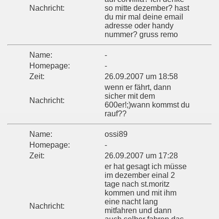
Nachricht:
so mitte dezember? hast
du mir mal deine email
adresse oder handy
nummer? gruss remo
Name:
-
Homepage:
-
Zeit:
26.09.2007 um 18:58
wenn er fährt, dann
sicher mit dem
Nachricht:
600er!;)wann kommst du
rauf??
Name:
ossi89
Homepage:
-
Zeit:
26.09.2007 um 17:28
er hat gesagt ich müsse
im dezember einal 2
tage nach st.moritz
kommen und mit ihm
eine nacht lang
Nachricht:
mitfahren und dann