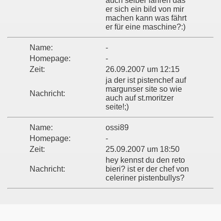
auch selber fahren das
er sich ein bild von mir
machen kann was fährt
er für eine maschine?:)
Name:
-
Homepage:
-
Zeit:
26.09.2007 um 12:15
ja der ist pistenchef auf
margunser site so wie
Nachricht:
auch auf st.moritzer
seite!;)
Name:
ossi89
Homepage:
-
Zeit:
25.09.2007 um 18:50
hey kennst du den reto
Nachricht:
bieri? ist er der chef von
celeriner pistenbullys?