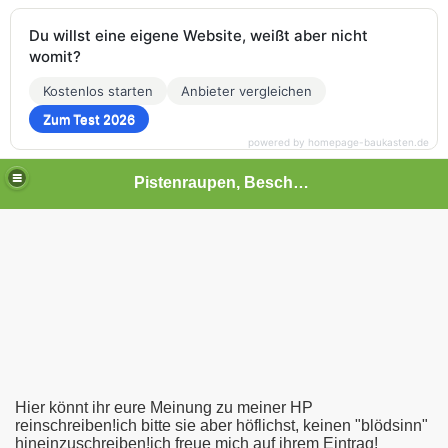
Du willst eine eigene Website, weißt aber nicht
womit?
Kostenlos starten
Anbieter vergleichen
Zum Test 2026
powered by homepage-baukasten.de
Pistenraupen, Beschneiung, Seilbahnen und mehr!
von Prinoth)
von Pistenbully-Kässbohrer)
Hier könnt ihr eure Meinung zu meiner HP
reinschreiben!ich bitte sie aber höflichst, keinen "blödsinn"
hineinzuschreiben!ich freue mich auf ihrem Eintrag!