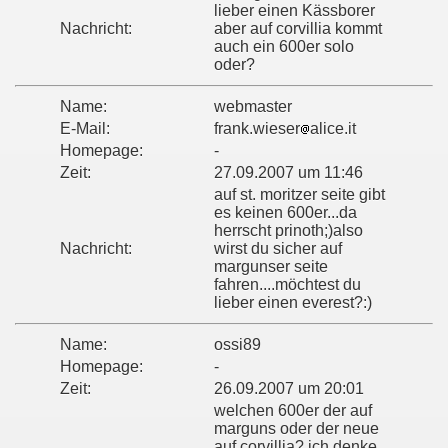
lieber einen Kässborer
Nachricht:
aber auf corvillia kommt
auch ein 600er solo
oder?
Name:
webmaster
E-Mail:
frank.wieser
alice.it
Homepage:
-
Zeit:
27.09.2007 um 11:46
auf st. moritzer seite gibt
es keinen 600er...da
herrscht prinoth;)also
Nachricht:
wirst du sicher auf
margunser seite
fahren....möchtest du
lieber einen everest?:)
Name:
ossi89
Homepage:
-
Zeit:
26.09.2007 um 20:01
welchen 600er der auf
marguns oder der neue
auf corvillia? ich denke