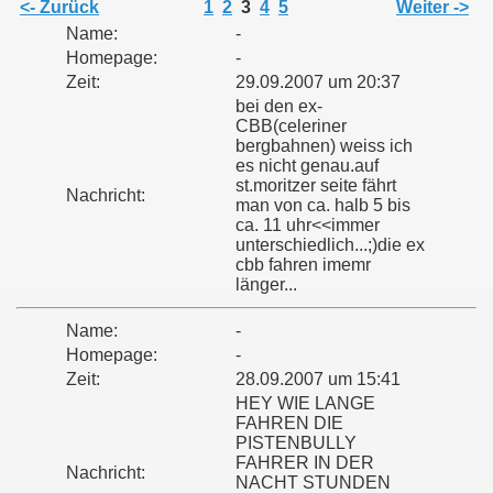
<- Zurück
1
2
3
4
5
Weiter ->
Name:
-
Homepage:
-
Zeit:
29.09.2007 um 20:37
bei den ex-
CBB(celeriner
bergbahnen) weiss ich
es nicht genau.auf
st.moritzer seite fährt
Nachricht:
man von ca. halb 5 bis
ca. 11 uhr<<immer
unterschiedlich...;)die ex
cbb fahren imemr
länger...
Name:
-
Homepage:
-
Zeit:
28.09.2007 um 15:41
HEY WIE LANGE
FAHREN DIE
PISTENBULLY
FAHRER IN DER
Nachricht:
NACHT STUNDEN