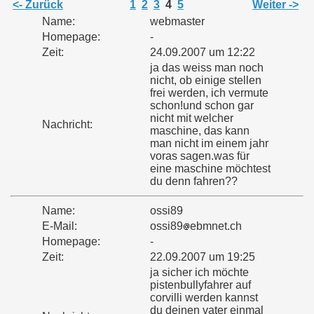
<- Zurück
1
2
3
4
5
Weiter ->
Name:
webmaster
Homepage:
-
Zeit:
24.09.2007 um 12:22
ja das weiss man noch
nicht, ob einige stellen
frei werden, ich vermute
schon!und schon gar
nicht mit welcher
Nachricht:
maschine, das kann
man nicht im einem jahr
voras sagen.was für
eine maschine möchtest
du denn fahren??
Name:
ossi89
E-Mail:
ossi89
ebmnet.ch
Homepage:
-
Zeit:
22.09.2007 um 19:25
ja sicher ich möchte
pistenbullyfahrer auf
corvilli werden kannst
du deinen vater einmal