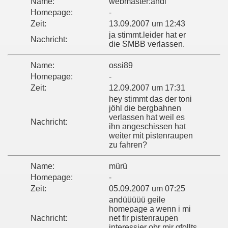
Name:
webmaster:andi
Homepage:
-
Zeit:
13.09.2007 um 12:43
ja stimmt.leider hat er
Nachricht:
die SMBB verlassen.
Name:
ossi89
Homepage:
-
Zeit:
12.09.2007 um 17:31
hey stimmt das der toni
jöhl die bergbahnen
verlassen hat weil es
Nachricht:
ihn angeschissen hat
weiter mit pistenraupen
zu fahren?
Name:
mürü
Homepage:
-
Zeit:
05.09.2007 um 07:25
andüüüüü geile
homepage a wenn i mi
Nachricht:
net fir pistenraupen
interessier obr mir gfollts