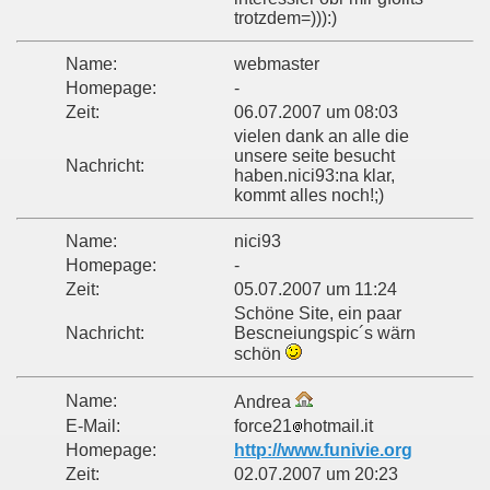
trotzdem=))):)
Name:
webmaster
Homepage:
-
Zeit:
06.07.2007 um 08:03
vielen dank an alle die
unsere seite besucht
Nachricht:
haben.nici93:na klar,
kommt alles noch!;)
Name:
nici93
Homepage:
-
Zeit:
05.07.2007 um 11:24
Schöne Site, ein paar
Nachricht:
Bescneiungspic´s wärn
schön
Name:
Andrea
E-Mail:
force21
hotmail.it
Homepage:
http://www.funivie.org
Zeit:
02.07.2007 um 20:23