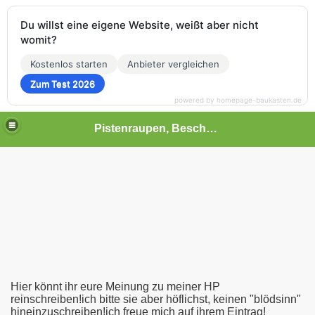
Du willst eine eigene Website, weißt aber nicht
womit?
Kostenlos starten
Anbieter vergleichen
Zum Test 2026
powered by homepage-baukasten.de
Pistenraupen, Beschneiung, Seilbahnen und mehr!
von Prinoth)
von Pistenbully-Kässbohrer)
Hier könnt ihr eure Meinung zu meiner HP
reinschreiben!ich bitte sie aber höflichst, keinen "blödsinn"
hineinzuschreiben!ich freue mich auf ihrem Eintrag!